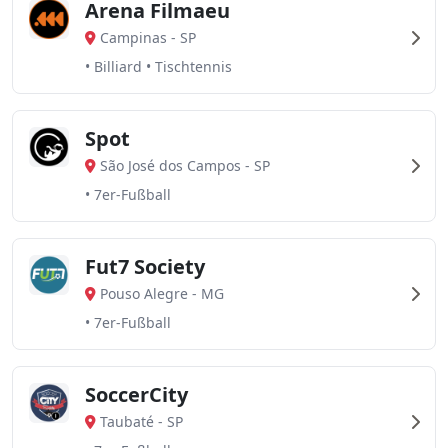
Arena Filmaeu
Campinas
-
SP
• Billiard • Tischtennis
Spot
São José dos Campos
-
SP
• 7er-Fußball
Fut7 Society
Pouso Alegre
-
MG
• 7er-Fußball
SoccerCity
Taubaté
-
SP